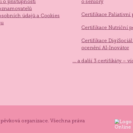
í o přístupnosti
o seniory
oznamovatelů
Certifikace Paliativní
sobních údajů a Cookies
bu
Certifikace Nutriční 
Certifikace DigiSociál
ocenění AI‑Inovátor
... a další 3 certifikáty – v
spěvková organizace. Všechna práva