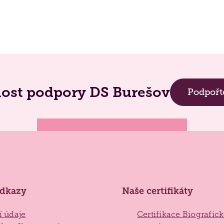
ost podpory DS Burešov
Podpořt
odkazy
Naše certifikáty
í údaje
Certifikace Biografic