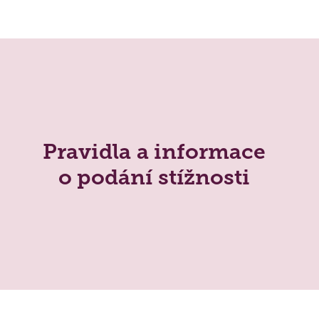
ti ›
Proje
Podě
Pravidla a informace
o podání stížnosti