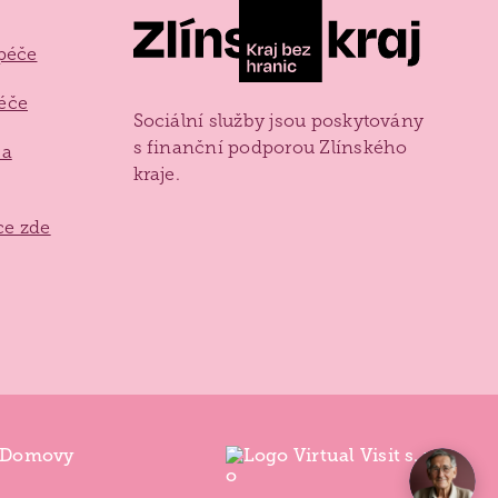
 péče
péče
Sociální služby jsou poskytovány
s finanční podporou Zlínského
 a
kraje.
íce zde