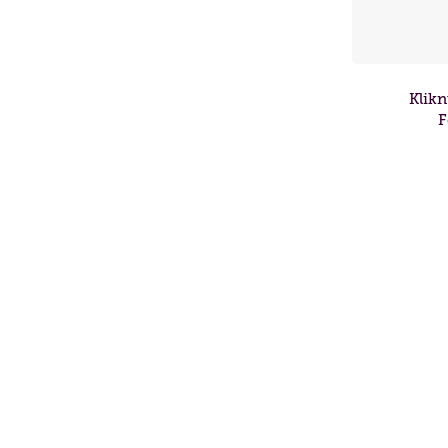
Lidé často hled
Jak požádat o slu
Klikn
Kontakty
F
Jak to u nás vypa
Získané certifikac