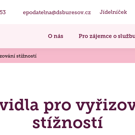
Jídelníček
853
epodatelna@dsburesov.cz
O nás
Pro zájemce o služb
zování stížností
Služby
Koncepty péče
Naše 
Domov pro seniory
Biografická péče
(
Hodno
vidla pro vyřizo
Domov se zvláštním režimem
Paliativní péče
Partn
,
Dokumenty DZR
,
Výroční
(
Praxe 
Nutriční péče
Přepra
stížností
Duchovní péče
Získa
Bazální stimulace