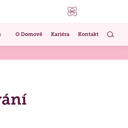
u
O Domově
Kariéra
Kontakt
poslání, hodnoty a historie
ty
,
Etický kodex
,
Historie
,
Strategický plán
)
vání
erství a spolupráce
studentů
,
Dobrovolnictví
,
Naši podporovatelé
,
va seniorů
,
Reference
)
né certifikace