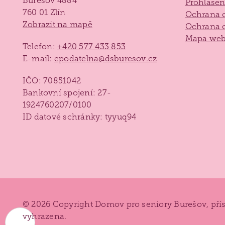
Burešov 4884
Prohlášen
760 01 Zlín
Ochrana 
Zobrazit na mapě
Ochrana o
Mapa we
Telefon:
+420 577 433 853
E-mail:
epodatelna@dsburesov.cz
IČO: 70851042
Bankovní spojení: 27-
1924760207/0100
ID datové schránky: tyyuq94
© 2026 Copyright Domov pro seniory Burešov, pří
vyhrazena.