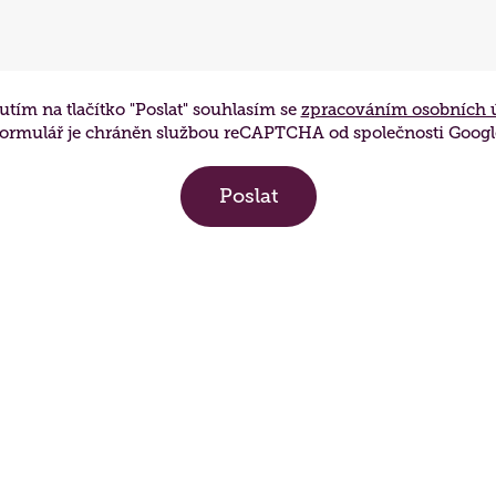
ají
žbu
utím na tlačítko "Poslat" souhlasím se
zpracováním osobních 
ormulář je chráněn službou reCAPTCHA od společnosti Googl
dá
e