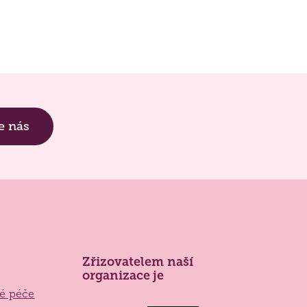
e nás
Zřizovatelem naší
Zlínský
organizace je
kraj
ké péče