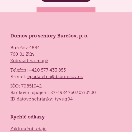
Domov pro seniory Burešov, p. o.
Burešov 4884
760 01 Zlín
Zobrazit na mapě
Telefon:
+420 577 433 853
E-mail:
epodatelna@dsburesov.cz
IČO: 70851042
Bankovní spojení: 27-1924760207/0100
ID datové schránky: tyyuq94
Rychlé odkazy
Fakturační údaje