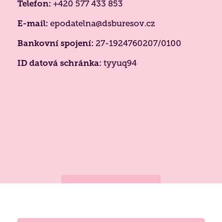
Telefon:
+420 577 433 853
Paliativní péče
Projekty 2026
E-mail:
epodatelna@dsburesov.cz
Nutriční péče
Bankovní spojení:
Poděkování
27-1924760207/0100
Duchovní péče
ID datová schránka:
tyyuq94
Bazální stimulace