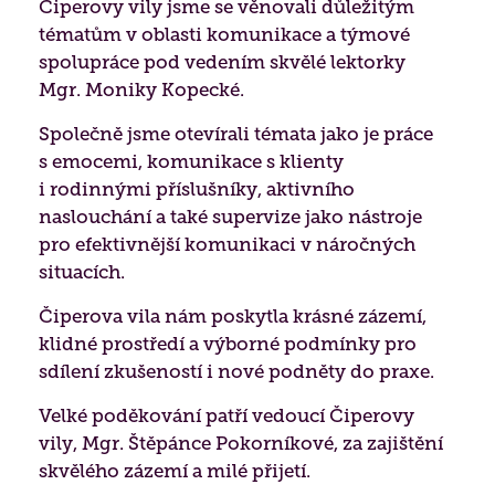
Čiperovy vily jsme se věnovali důležitým
Biografická péče
Jídelníček
Získané certifikace
tématům v oblasti komunikace a týmové
Paliativní péče
spolupráce pod vedením skvělé lektorky
Projekty 2026
Mgr. Moniky Kopecké.
Nutriční péče
Poděkování
Společně jsme otevírali témata jako je práce
s emocemi, komunikace s klienty
Duchovní péče
i rodinnými příslušníky, aktivního
naslouchání a také supervize jako nástroje
Bazální stimulace
pro efektivnější komunikaci v náročných
situacích.
Čiperova vila nám poskytla krásné zázemí,
klidné prostředí a výborné podmínky pro
sdílení zkušeností i nové podněty do praxe.
Velké poděkování patří vedoucí Čiperovy
vily, Mgr. Štěpánce Pokorníkové, za zajištění
skvělého zázemí a milé přijetí.