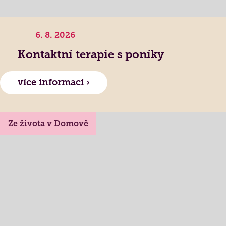
6. 8. 2026
Kontaktní terapie s poníky
více informací ›
Ze života v Domově
Lidé často hledají
Jak požádat o službu
Kontakty
Jak to u nás vypadá
Získané certifikace