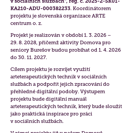
v sociálních službách“, reg. č. 2025-2-SK01-
KA210-ADU-000382233
. Koordinátorem
Paliativní péče
Projekty 2026
projektu je slovenská organizace ARTE
Nutriční péče
centrum o. z.
Poděkování
Projekt je realizován v období 1. 3. 2026 –
Duchovní péče
29. 8. 2028, přičemž aktivity Domova pro
seniory Burešov budou probíhat od 1. 4. 2026
Bazální stimulace
do 30. 11. 2027.
Cílem projektu je rozvíjet využití
arteterapeutických technik v sociálních
službách a podpořit jejich zpracování do
přehledné digitální podoby. Výstupem
projektu bude digitální manuál
arteterapeutických technik, který bude sloužit
jako praktická inspirace pro práci
v sociálních službách.