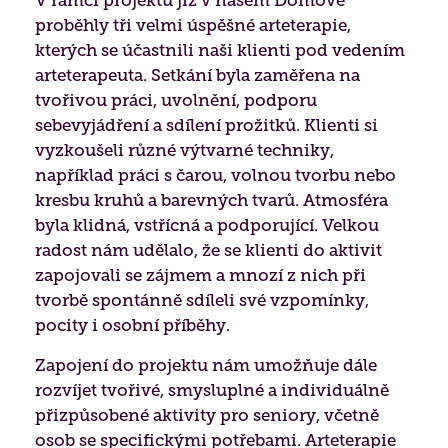
V rámci projektu již v našem Domově
proběhly tři velmi úspěšné arteterapie,
kterých se účastnili naši klienti pod vedením
arteterapeuta. Setkání byla zaměřena na
tvořivou práci, uvolnění, podporu
sebevyjádření a sdílení prožitků. Klienti si
vyzkoušeli různé výtvarné techniky,
například práci s čarou, volnou tvorbu nebo
kresbu kruhů a barevných tvarů. Atmosféra
byla klidná, vstřícná a podporující. Velkou
radost nám udělalo, že se klienti do aktivit
zapojovali se zájmem a mnozí z nich při
tvorbě spontánně sdíleli své vzpomínky,
pocity i osobní příběhy.
Zapojení do projektu nám umožňuje dále
rozvíjet tvořivé, smysluplné a individuálně
přizpůsobené aktivity pro seniory, včetně
osob se specifickými potřebami. Arteterapie