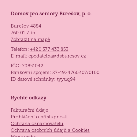
Domov pro seniory Burešov, p. o.
Burešov 4884
760 01 Zlín
Zobrazit na mapě
Telefon:
+420 577 433 853
E-mail:
epodatelna@dsburesov.cz
IČO: 70851042
Bankovní spojení: 27-1924760207/0100
ID datové schránky: tyyuq94
Rychlé odkazy
Fakturační údaje
Prohlášení o přístupnosti
Ochrana oznamovatelů
Ochrana osobních údajů a Cookies
Mapa webu