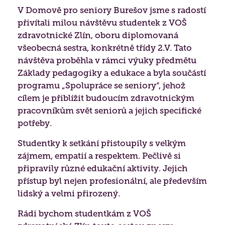
Získané certifikace
V Domově pro seniory Burešov jsme s radostí
Paliativní péče
přivítali milou návštěvu studentek z VOŠ
Projekty 2026
zdravotnické Zlín, oboru diplomovaná
Nutriční péče
všeobecná sestra, konkrétně třídy 2.V. Tato
Poděkování
návštěva proběhla v rámci výuky předmětu
Duchovní péče
Základy pedagogiky a edukace a byla součástí
programu „Spolupráce se seniory“, jehož
Bazální stimulace
cílem je přiblížit budoucím zdravotnickým
pracovníkům svět seniorů a jejich specifické
potřeby.
Studentky k setkání přistoupily s velkým
zájmem, empatií a respektem. Pečlivě si
připravily různé edukační aktivity. Jejich
přístup byl nejen profesionální, ale především
lidský a velmi přirozený.
Rádi bychom studentkám z VOŠ