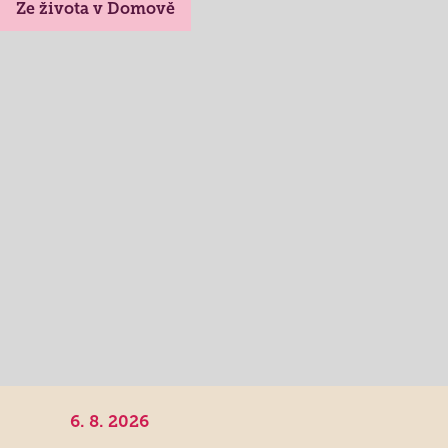
Ze života v Domově
Lidé často hledají
Jak požádat o službu
Kontakty
Jak to u nás vypadá
Získané certifikace
6. 8. 2026